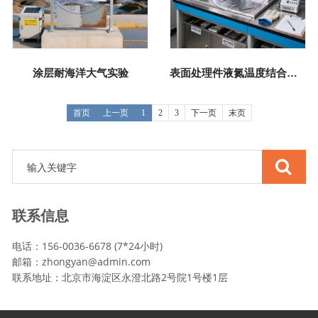
涂层耐海洋大气实验
表面处理件液氮温度结合力测试
首页
上一页
1
2
3
下一页
末页
联系信息
电话：156-0036-6678 (7*24小时)
邮箱：zhongyan@admin.com
联系地址：北京市海淀区永澄北路2号院1号楼1层