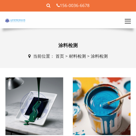
156-0036-6678
涂料检测
当前位置：
首页
>
材料检测
>
涂料检测