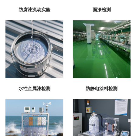
防腐漆流动实验
面漆检测
水性金属漆检测
防静电涂料检测