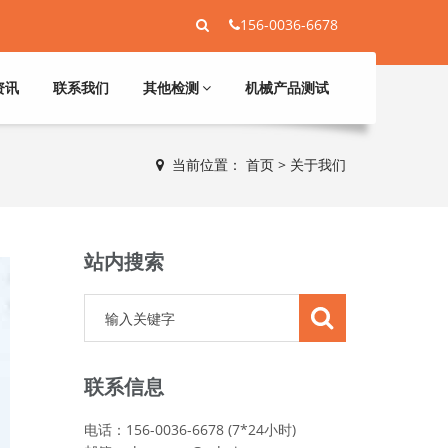
156-0036-6678
资讯
联系我们
其他检测
机械产品测试
当前位置：
首页
>
关于我们
站内搜索
联系信息
电话：156-0036-6678 (7*24小时)