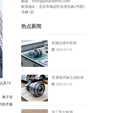
邮箱：zhongyan@admin.com
联系地址：北京市海淀区永澄北路2号院1
号楼1层
热点新闻
机械连接件检测
2025-07-23
贯通轴突缘总成检测
以及19
2025-07-22
、离子等
的技术服
加工垫片检测