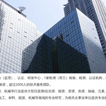
（监理）、认证、研发中心，1家欧洲（荷兰）检验、检测、认证机构，
验室，超过2000人的技术服务团队。
源、机械等行业提供大型仪器测试(光谱、能谱、质谱、色谱、核磁、元素
化工、材料、能源、机械等领域的专业研究，为相关企事业单位提供专业