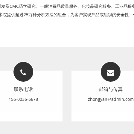
发及CMC药学研究、一般消费品质量服务、化妆品研究服务、工业品服
测技术院提供超过25万种分析方法的组合，为客户实现产品或组织的安全性
联系电话
邮箱与传真
156-0036-6678
zhongyan@admin.com