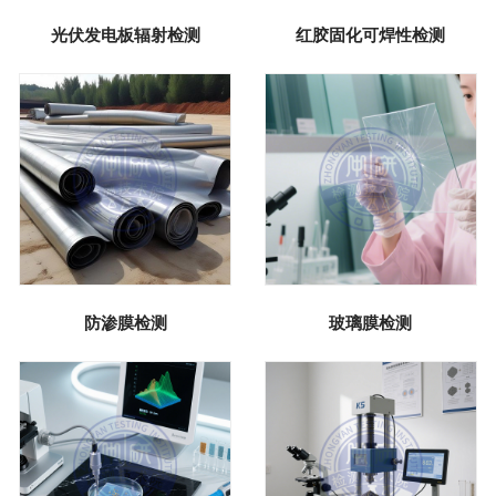
光伏发电板辐射检测
红胶固化可焊性检测
防渗膜检测
玻璃膜检测