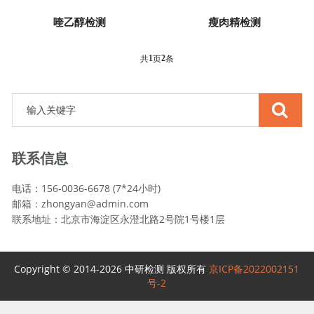
喹乙醇检测
瘦肉精检测
1
2
共
页
条
联系信息
电话：156-0036-6678 (7*24小时)
邮箱：zhongyan@admin.com
联系地址：北京市海淀区永澄北路2号院1号楼1层
Copyright © 2014-2026 中研检测 版权所有
京ICP备2022002151
号-2