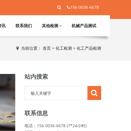
156-0036-6678
资讯
联系我们
其他检测
机械产品测试
当前位置：
首页
>
化工检测
>
化工产品检测
站内搜索
联系信息
电话：156-0036-6678 (7*24小时)