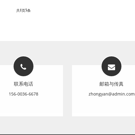
1
5
共
页
条
联系电话
邮箱与传真
156-0036-6678
zhongyan@admin.com