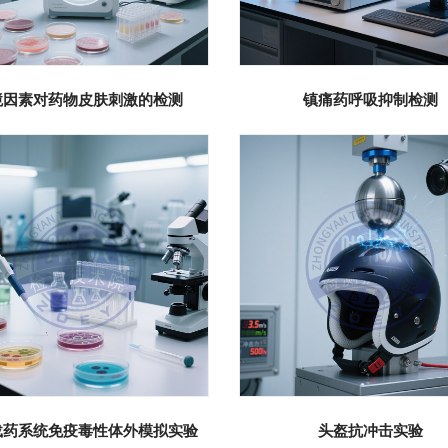
境因素对药物皮肤刺激的检测
镇痛药呼吸抑制检测
载药系统免疫毒性体外模拟实验
头盔抗冲击实验