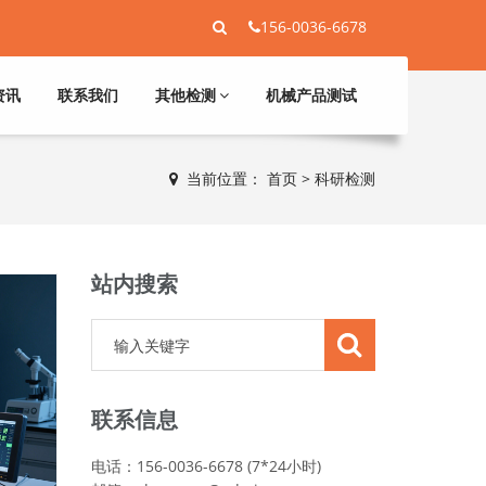
156-0036-6678
资讯
联系我们
其他检测
机械产品测试
当前位置：
首页
>
科研检测
站内搜索
联系信息
电话：156-0036-6678 (7*24小时)