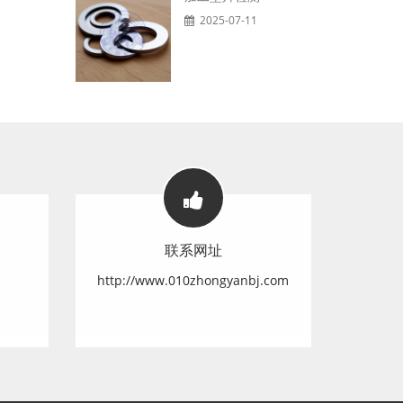
2025-07-11
联系网址
http://www.010zhongyanbj.com